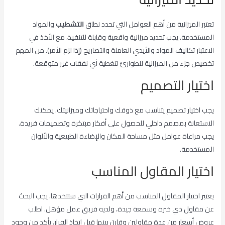
تعتبر الميزانية من أهم العوامل التي تحدد نطاق
التشطيب
والمواد
المستخدمة. يجب تحديد ميزانية واقعية وقابلة للتنفيذ، مع الأخذ في
الاعتبار تكاليف المواد والأيدي العاملة والتصاريح (إذا لزم الأمر). من المهم
تخصيص جزء من الميزانية للطوارئ لتغطية أي نفقات غير متوقعة.
اختيار التصميم
يجب اختيار تصميم يتناسب مع ذوقك واحتياجاتك وميزانيتك. يمكنك
الاستعانة بمصمم داخلي للحصول على أفكار مبتكرة وتصميمات فريدة.
يجب مراعاة عوامل مثل مساحة المكان والإضاءة الطبيعية والألوان
المستخدمة.
اختيار المقاول المناسب
يعتبر اختيار المقاول المناسب من أهم القرارات التي ستتخذها. يجب البحث
عن مقاول ذي خبرة وسمعة جيدة، ولديه فريق عمل مؤهل. اطلب
عروض أسعار من عدة مقاولين وقارن بينها قبل اتخاذ القرار. تأكد من وجود