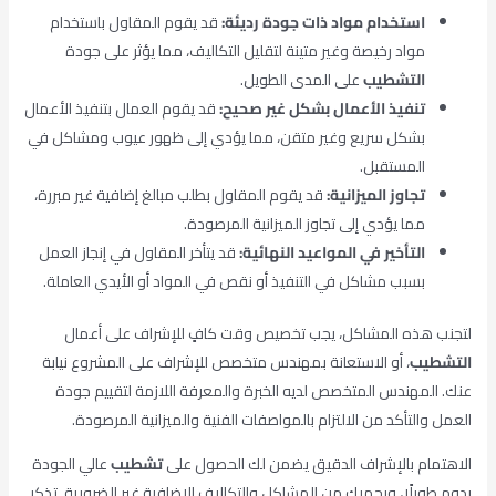
استخدام مواد ذات جودة رديئة:
قد يقوم المقاول باستخدام
مواد رخيصة وغير متينة لتقليل التكاليف، مما يؤثر على جودة
التشطيب
على المدى الطويل.
تنفيذ الأعمال بشكل غير صحيح:
قد يقوم العمال بتنفيذ الأعمال
بشكل سريع وغير متقن، مما يؤدي إلى ظهور عيوب ومشاكل في
المستقبل.
تجاوز الميزانية:
قد يقوم المقاول بطلب مبالغ إضافية غير مبررة،
مما يؤدي إلى تجاوز الميزانية المرصودة.
التأخير في المواعيد النهائية:
قد يتأخر المقاول في إنجاز العمل
بسبب مشاكل في التنفيذ أو نقص في المواد أو الأيدي العاملة.
لتجنب هذه المشاكل، يجب تخصيص وقت كافٍ للإشراف على أعمال
التشطيب
، أو الاستعانة بمهندس متخصص للإشراف على المشروع نيابة
عنك. المهندس المتخصص لديه الخبرة والمعرفة اللازمة لتقييم جودة
العمل والتأكد من الالتزام بالمواصفات الفنية والميزانية المرصودة.
الاهتمام بالإشراف الدقيق يضمن لك الحصول على
تشطيب
عالي الجودة
يدوم طويلًا، ويحميك من المشاكل والتكاليف الإضافية غير الضرورية. تذكر