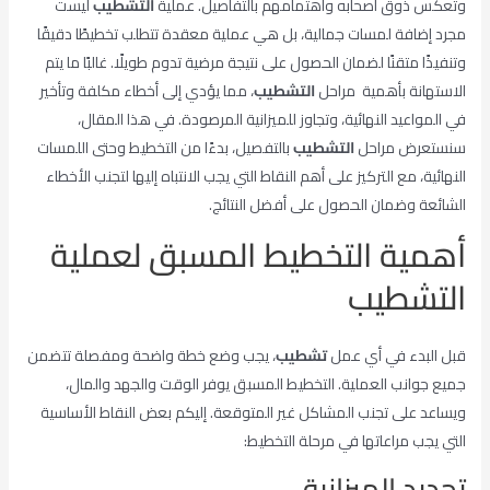
وتعكس ذوق أصحابه واهتمامهم بالتفاصيل. عملية
التشطيب
ليست
مجرد إضافة لمسات جمالية، بل هي عملية معقدة تتطلب تخطيطًا دقيقًا
وتنفيذًا متقنًا لضمان الحصول على نتيجة مرضية تدوم طويلًا. غالبًا ما يتم
الاستهانة بأهمية مراحل
التشطيب
، مما يؤدي إلى أخطاء مكلفة وتأخير
في المواعيد النهائية، وتجاوز للميزانية المرصودة. في هذا المقال،
سنستعرض مراحل
التشطيب
بالتفصيل، بدءًا من التخطيط وحتى اللمسات
النهائية، مع التركيز على أهم النقاط التي يجب الانتباه إليها لتجنب الأخطاء
الشائعة وضمان الحصول على أفضل النتائج.
أهمية التخطيط المسبق لعملية
التشطيب
قبل البدء في أي عمل
تشطيب
، يجب وضع خطة واضحة ومفصلة تتضمن
جميع جوانب العملية. التخطيط المسبق يوفر الوقت والجهد والمال،
ويساعد على تجنب المشاكل غير المتوقعة. إليكم بعض النقاط الأساسية
التي يجب مراعاتها في مرحلة التخطيط:
تحديد الميزانية