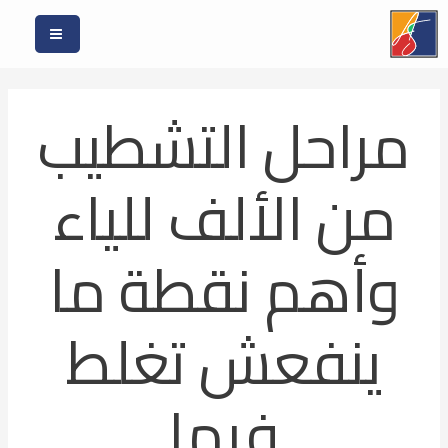
خطي
لى
لمحتوى
مراحل التشطيب
من الألف للياء
وأهم نقطة ما
ينفعش تغلط
فيها