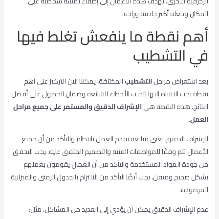
الزخرفية الأخرى. تهدف هذه الأعمال إلى إضفاء لمسة شخصية على
المكان وجعله أكثر جاذبية وراحة.
أهم نقطة ما ينفعش تغلط فيها
في التشطيب
بعد استعراض مراحل
التشطيب
المختلفة، يمكننا الآن التركيز على أهم
نقطة يجب الانتباه إليها لتجنب الأخطاء الشائعة وضمان الحصول على أفضل
النتائج. هذه النقطة هي
الإشراف الدقيق والمستمر على جميع مراحل
العمل
.
الإشراف الدقيق يعني متابعة تقدم العمل بانتظام والتأكد من أن جميع
الأعمال تتم وفقًا للمواصفات الفنية والتصميم المتفق عليه. يجب التحقق
من جودة المواد المستخدمة والتأكد من أن العمال يقومون بعملهم
بشكل صحيح ومتقن. يجب أيضًا التأكد من الالتزام بالجدول الزمني والميزانية
المرصودة.
عدم الإشراف الدقيق يمكن أن يؤدي إلى العديد من المشاكل، مثل: