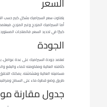
السعر
يتفاوت سعر السيراميك بشكل كبير حسب النوع
أما السيراميك المزجج وغير المزجج، فيعتمد
كبيرًا في تحديد السعر. فالمنتجات المستورد
الجودة
تعتمد جودة السيراميك على عدة عوامل، بما
كثافته العالية ومقاومته للماء والبقع وال
مساميته العالية وهشاشته. يمكنك التحقق
طريق وضع قطرة ماء على السطح ومراقبة م
جدول مقارنة موج