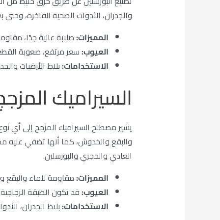
تصنيع البورسلين عن طريق حرق خليط من الطي
والجدران، الأدوات الصحية الفاخرة، وحتى ب
المميزات:
صلابة عالية جدًا، مقاوم
العيوب:
سعر مرتفع، صعوبة القطع 
الاستخدامات:
بلاط الأرضيات والجدر
السيراميك المزجج (azed Ceramic
يشير مصطلح السيراميك المزجج إلى أي نو
والبقع والخدوش، كما أنها تضفي عليه مظهرً
العادي والحجري والبورسلين.
المميزات:
مقاومة للماء والبقع و
العيوب:
قد تكون الطبقة الزجاجية 
الاستخدامات:
بلاط الجدران، الأدوا