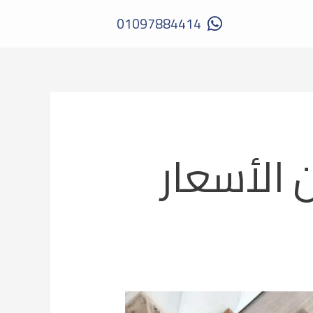
01097884414
 الأسعار