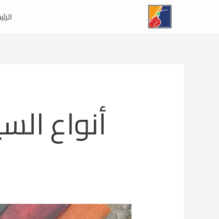
خطي
الرئي
لى
لمحتوى
أنواع الس