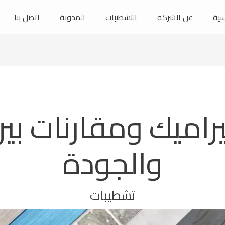
سية
عن الشركة
التشطيبات
المدونة
اتصل بنا
يراميك ومقارنات بين
والجودة
تشطيبات