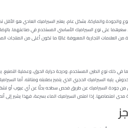
 والجودة والماركة. بشكل عام، يعتبر السيراميك العادي هو الأقل تكلف
 سعرهما على نوع السيراميك الأساسي المستخدم في صناعتهما. بالإضافة إ
ة من العلامات التجارية المعروفة غالبًا ما تكون أغلى من المنتجات المح
 في ذلك نوع الطين المستخدم، ودرجة حرارة الحرق، وعملية التصنيع. يع
خدوش. يليه السيراميك الحجري الذي يتميز بصلابته ومتانته. أما السيرا
 من جودة السيراميك عن طريق فحص سطحه بحثًا عن أي عيوب أو تشققا
دى امتصاصها. إذا امتص السيراميك الماء بسرعة، فهذا يشير إلى أن
ز